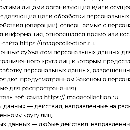
 другими лицами организующие и/или осущ
ределяющие цели обработки персональных 
ействия (операции), совершаемые с персо
ая информация, относящаяся прямо или ко
йта https://imagecollection.ru.
шенные субъектом персональных данных дл
граниченного круга лиц к которым предост
бработку персональных данных, разрешенн
рядке, предусмотренном Законом о персон
ые для распространения).
ель веб-сайта https://imagecollection.ru.
ых данных — действия, направленные на ра
нному кругу лиц.
ных данных — любые действия, направленн