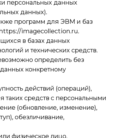
ки персональных данных
льных данных).
также программ для ЭВМ и баз
tps://imagecollection.ru.
щихся в базах данных
логий и технических средств.
невозможно определить без
 данных конкретному
упность действий (операций),
я таких средств с персональными
нение (обновление, изменение),
туп), обезличивание,
или физическое лицо,