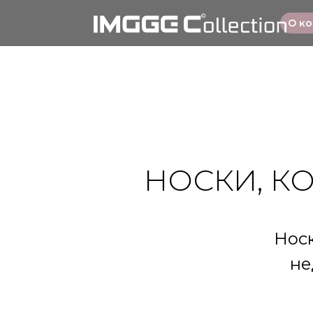
О к
НОСКИ, К
Носк
не