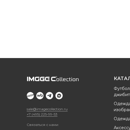
КАТА
Футбол
джибит
Одежда
sale@imagecollection.ru
изобра
+7 (495) 225-99-53
Одежда
Связаться с нами
Аксесс