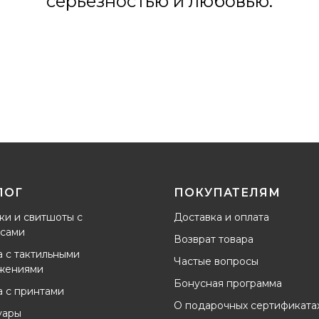
серьезностью и любовью.
ЛОГ
ПОКУПАТЕЛЯМ
ки и свитшоты с
Доставка и оплата
сами
Возврат товара
 с тактильными
Частые вопросы
жениями
Бонусная программа
 с принтами
О подарочных сертификата
уары