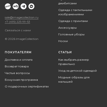
джибитсами
Одежда с тактильными
изображениями
sale@imagecollection.ru
Одежда с принтами
+7 (495) 225-99-53
Аксессуары
Связаться с нами
Головные уборы
© 2026 ImageCollection
Носки
ПОКУПАТЕЛЯМ
СТАТЬИ
Доставка и оплата
Как выбрать размер
правильно
Возврат товара
Уход за детской одеждой
Частые вопросы
Модные образы для
Бонусная программа
малышей
О подарочных сертификатах