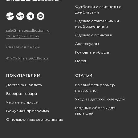
Футболки и свитшоты с
джибитсами
Одежда с тактильными
изображениями
sale@imagecollection.ru
Одежда с принтами
+7 (495) 225-99-53
Аксессуары
Связаться с нами
Головные уборы
© 2026 ImageCollection
Носки
ПОКУПАТЕЛЯМ
СТАТЬИ
Доставка и оплата
Как выбрать размер
правильно
Возврат товара
Уход за детской одеждой
Частые вопросы
Модные образы для
Бонусная программа
малышей
О подарочных сертификатах